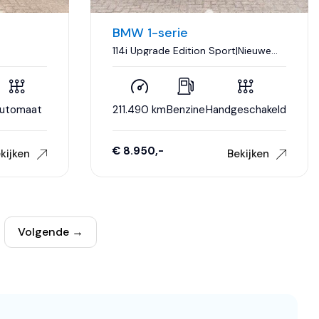
BMW 1-serie
114i Upgrade Edition Sport|Nieuwe
ay|18 inch
Ketting +
Klepseals|Carplay|Xenon|Leder|Climate
on..
control|Dakje|Cruise control..
utomaat
211.490 km
Benzine
Handgeschakeld
€ 8.950,-
kijken
Bekijken
Volgende →