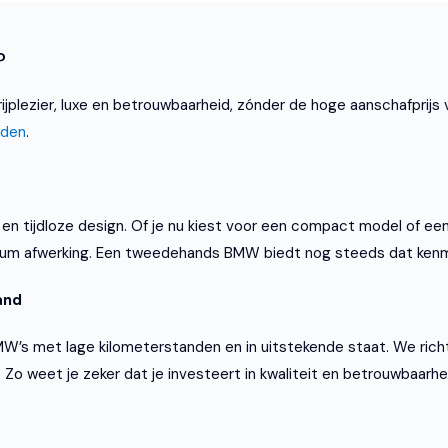
?
plezier, luxe en betrouwbaarheid, zónder de hoge aanschafprijs v
uden
.
 tijdloze design. Of je nu kiest voor een compact model of een k
ium afwerking. Een tweedehands BMW biedt nog steeds dat kenmer
and
MW’s met lage kilometerstanden en in uitstekende staat. We rich
Zo weet je zeker dat je investeert in kwaliteit en betrouwbaarhe