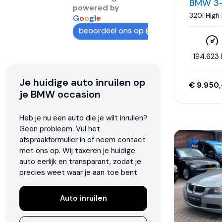
BMW 3-
powered by
320i High
G
o
o
g
l
e
Ketting|X
control|Ai
beoordeel ons op
194.623
Je huidige auto inruilen op
€ 9.950,
je BMW occasion
Heb je nu een auto die je wilt inruilen?
Geen probleem. Vul het
afspraakformulier in of neem contact
met ons op. Wij taxeren je huidige
auto eerlijk en transparant, zodat je
precies weet waar je aan toe bent.
Auto inruilen