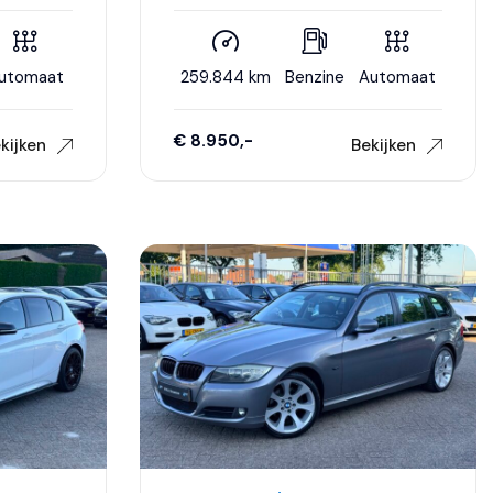
we
Ketting|Trekhaak|Navigatie|Sport|Xenon|Crui
l|Cruise
control|Airco..
utomaat
259.844 km
Benzine
Automaat
€ 8.950,-
kijken
Bekijken