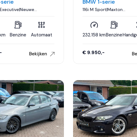
serie
BMW 1-serie
 Executive|Nieuwe
116i M Sport|Maxton
enon|Automaat|Carplay|Cruise
Design|Navigatie|Led|18 inc
rco..
staat...
 km
Benzine
Automaat
232.158 km
Benzine
Handg
-
€ 9.950,-
Bekijken
Be