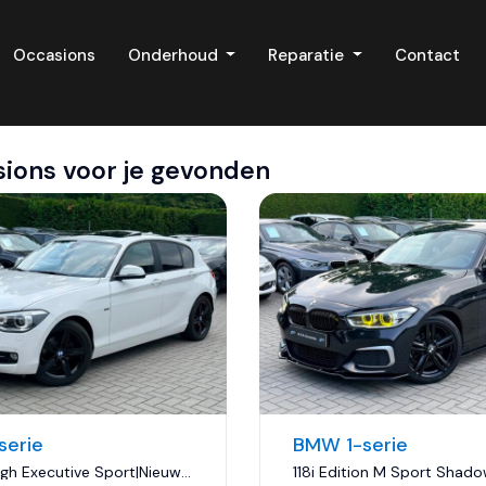
Occasions
Onderhoud
Reparatie
Contact
ions voor je gevonden
serie
BMW 1-serie
High Executive Sport|Nieuwe
118i Edition M Sport Shado