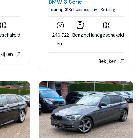
BMW 3 Serie
Touring 318i Business Line|Ketting
h M|Nette
vervangen|Groot Navi|Leder|Climate
control|Cruise control|18 inch..
eschakeld
243.722
Benzine
Handgeschakeld
km
kijken
Bekijken