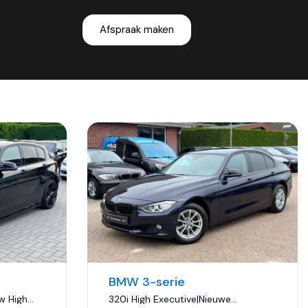
Afspraak maken
BMW 3-serie
w High
320i High Executive|Nieuwe