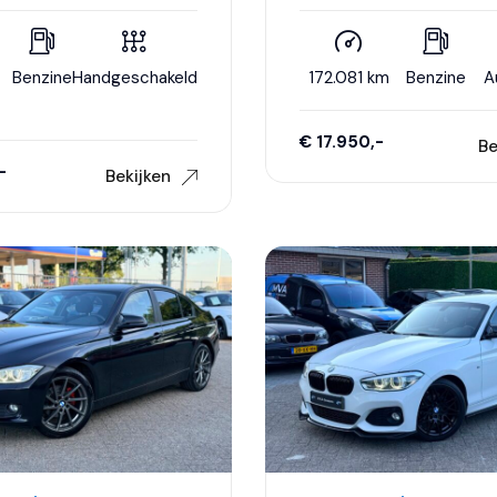
Executive|M140i Look|Nieu
|Dakje|Leder|Climate
Turbo|Leder|Climate contro
uise control|Nette staat..
control|Navigatie..
3
Benzine
Handgeschakeld
172.081 km
Benzine
A
€ 17.950,-
Be
-
Bekijken