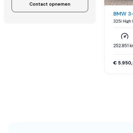
Contact opnemen
BMW 3-
325i High
cilinder|
stoelen|C
control|Ne
252.851 
€ 5.950,