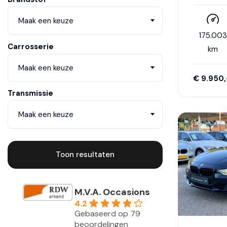
Ketting +
Klepseals
control|Cr
Maak een keuze
175.00
Carrosserie
km
Maak een keuze
€ 9.950,
Transmissie
Maak een keuze
Toon resultaten
M.V.A. Occasions
4.2
Gebaseerd op 79
beoordelingen