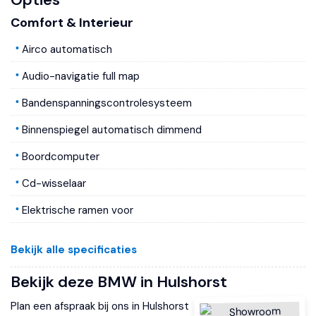
Comfort & Interieur
Airco automatisch
Audio-navigatie full map
Bandenspanningscontrolesysteem
Binnenspiegel automatisch dimmend
Boordcomputer
Cd-wisselaar
Elektrische ramen voor
Elektrisch verstelbare stoel(en) met geheugen
Bekijk alle specificaties
Entertainment system
Bekijk deze BMW in Hulshorst
Houtafwerking interieur
Plan een afspraak bij ons in Hulshorst