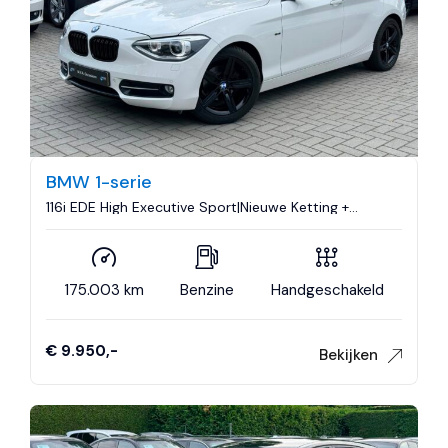
BMW 1-serie
116i EDE High Executive Sport|Nieuwe Ketting +
Klepseals|Dakje|Leder|Climate control|Cruise
control|Nette staat..
175.003 km
Benzine
Handgeschakeld
€ 9.950,-
Bekijken