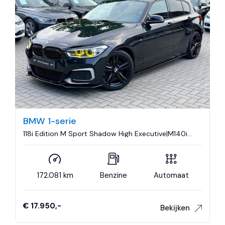
BMW 1-serie
118i Edition M Sport Shadow High Executive|M140i
Look|Nieuwe Turbo|Leder|Climate control|Cruise
control|Navigatie..
172.081 km
Benzine
Automaat
€ 17.950,-
Bekijken