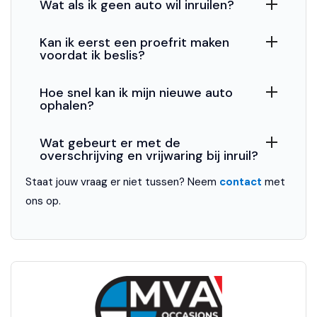
Airbag passagier
Wat als ik geen auto wil inruilen?
Alarm klasse 3
Kan ik eerst een proefrit maken
voordat ik beslis?
Anti Blokkeer Systeem (ABS)
Cruise control
Hoe snel kan ik mijn nieuwe auto
ophalen?
Electronic Brake Distribution (EBD)
Electronic Stability Program (ESP)
Wat gebeurt er met de
overschrijving en vrijwaring bij inruil?
Extra getint glas
Staat jouw vraag er niet tussen? Neem
contact
met
Parkeersensor achter
ons op.
Parkeersensor voor
Overig
Automatische niveauregeling
Head-up display