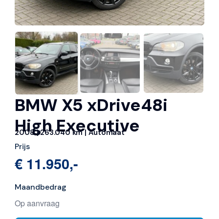
BMW X5 xDrive48i
High Executive
2008 | 263.040 km | Automaat
Prijs
€ 11.950,-
Maandbedrag
Op aanvraag