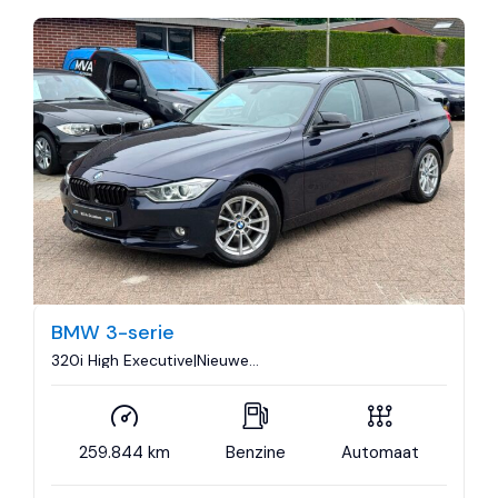
BMW 3-serie
320i High Executive|Nieuwe
Ketting|Trekhaak|Navigatie|Sport|Xenon|Cruise
control|Airco..
259.844 km
Benzine
Automaat