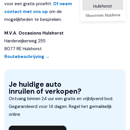
Lederen bekleding
voor een gratis proefrit.
Of neem
contact met ons op
Lederen stuurwiel
om de
Showroom Hulshorst
mogelijkheden te bespreken.
Multimedia-voorbereiding
M.V.A. Occasions Hulshorst
Sportstoelen
Harderwijkerweg 255
Stuurwiel multifunctioneel
8077 RE Hulshorst
Verwarmde voorstoelen
Routebeschrijving →
Exterieur
"Lichtmetalen velgen 20"""
Je huidige auto
inruilen of verkopen?
Bi-xenon koplampen
Ontvang binnen 24 uur een gratis en vrijblijvend bod.
Buitenspiegels elektrisch verstelbaar
Gegarandeerd voor 14 dagen. Regel het gemakkelijk
Buitenspiegels verwarmbaar
online
Centrale deurvergrendeling met afstandsbediening