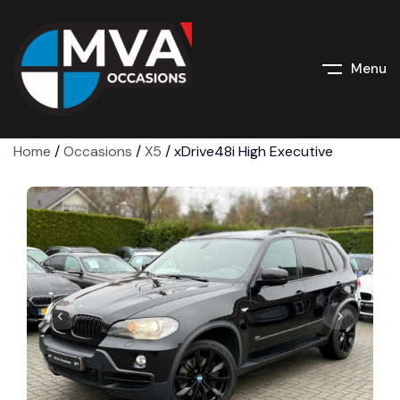
Menu
Home
/
Occasions
/
X5
/
xDrive48i High Executive