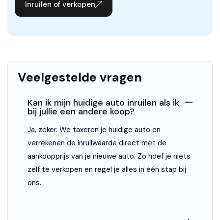
Inruilen of verkopen
Dakrails
Elektrisch glazen panorama-dak
Koplampreiniging
Luchtvering
Veelgestelde vragen
Metallic lak
Kan ik mijn huidige auto inruilen als ik
Mistlampen voor
bij jullie een andere koop?
Veiligheid
Ja, zeker. We taxeren je huidige auto en
verrekenen de inruilwaarde direct met de
Airbag(s) hoofd achter
aankoopprijs van je nieuwe auto. Zo hoef je niets
Airbag(s) hoofd voor
zelf te verkopen en regel je alles in één stap bij
ons.
Airbag(s) side voor
Airbag bestuurder