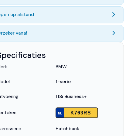
open op afstand
rzeker vanaf
Specificaties
erk
BMW
odel
1-serie
itvoering
118i Business+
enteken
K763RS
NL
arrosserie
Hatchback