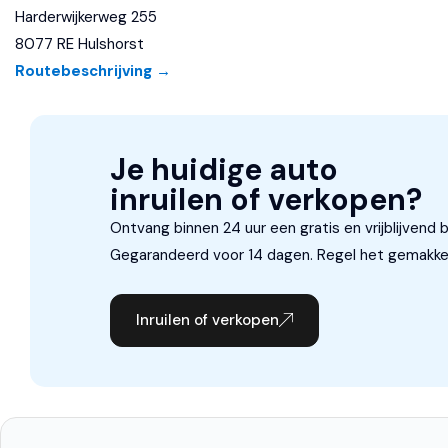
Harderwijkerweg 255
Navigatie-systeem full map
8077 RE Hulshorst
Routebeschrijving →
Radio CD-speler
Sportstuur
Stuurwiel multifunctioneel
Je huidige auto
inruilen of verkopen?
Veiligheid
Overi
Ontvang binnen 24 uur een gratis en vrijblijvend 
Airbag(s) hoofd achter
Airco
Gegarandeerd voor 14 dagen. Regel het gemakkeli
Airbag(s) hoofd voor
Binne
Airbag(s) side voor
Comf
Inruilen of verkopen
Airbag bestuurder
Rege
Airbag passagier
Zicht
Alarm klasse 3