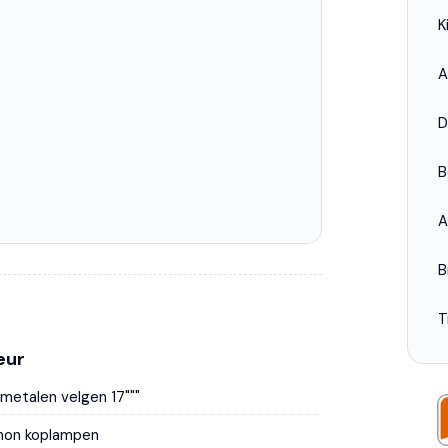
K
A
D
B
A
B
T
eur
tmetalen velgen 17"""
non koplampen