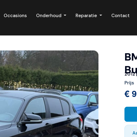
Occasions
Onderhoud
Reparatie
Contact
BM
Bu
2012 
Prijs
€ 9
A