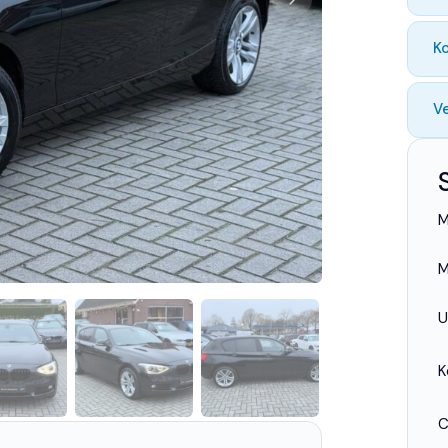
K
Ve
M
M
U
K
C