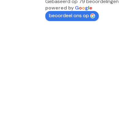
Gebaseerd op 79 beoordelingen
powered by
G
o
o
g
l
e
beoordeel ons op