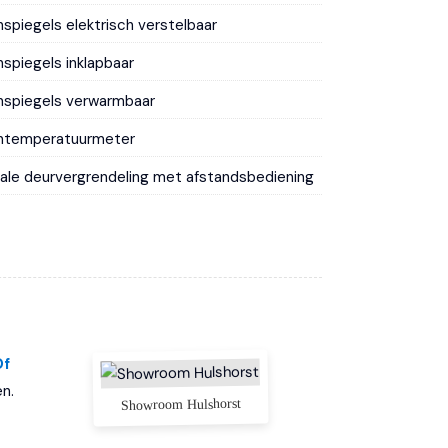
nspiegels elektrisch verstelbaar
nspiegels inklapbaar
nspiegels verwarmbaar
entemperatuurmeter
ale deurvergrendeling met afstandsbediening
een mistlampen
ic lak
nsproeiers verwarmbaar
was installatie voor koplampen
Of
n.
Showroom Hulshorst