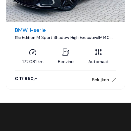
BMW 1-serie
118i Edition M Sport Shadow High Executive|M140i
Look|Nieuwe Turbo|Leder|Climate control|Cruise
control|Navigatie..
172.081 km
Benzine
Automaat
€ 17.950,-
Bekijken