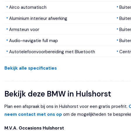
Airco automatisch
Buite
Aluminium interieur afwerking
Buite
Armsteun voor
Buite
Audio-navigatie full map
Buit
Autotelefoonvoorbereiding met Bluetooth
Centr
Bandenspanningscontrolesysteem
Halog
Bekijk alle specificaties
Binnenspiegel automatisch dimmend
Metall
Boordcomputer
Ruite
Bekijk deze BMW in Hulshorst
Lederen bekleding
Wis-/
Plan een afspraak bij ons in Hulshorst voor een gratis proefrit.
Lederen stuurwiel
neem contact met ons op
om de mogelijkheden te bespreke
Lendesteunen (verstelbaar)
M.V.A. Occasions Hulshorst
Multimedia-voorbereiding