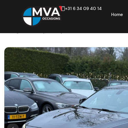
+31 6 34 09 40 14
Home
Home
/
Occasions
/
1-serie
/
118i Business+