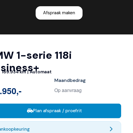
Afspraak maken
W 1-serie 118i
siness+
| 189.934 km | Automaat
Maandbedrag
.950,-
Op aanvraag
Plan afspraak / proefrit
ankoopkeuring