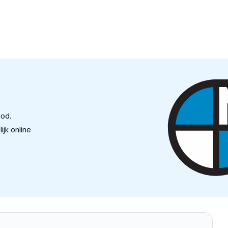
g
bod.
 automatisch
jk online
nspiegel automatisch dimmend
ort-pakket
nsensor
-pakket