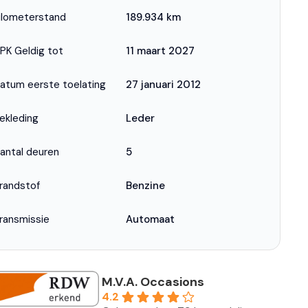
ilometerstand
189.934 km
PK Geldig tot
11 maart 2027
atum eerste toelating
27 januari 2012
ekleding
Leder
antal deuren
5
randstof
Benzine
ransmissie
Automaat
M.V.A. Occasions
4.2