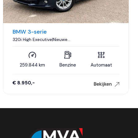
BMW 3-serie
320i High Executive|Nieuwe
Ketting|Trekhaak|Navigatie|Sport|Xenon|Cruise
control|Airco..
259.844 km
Benzine
Automaat
€ 8.950,-
Bekijken