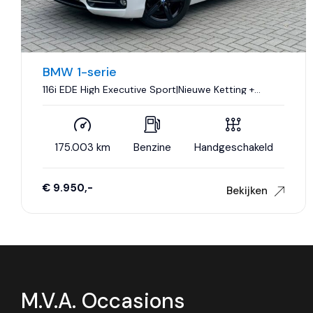
BMW 1-serie
116i EDE High Executive Sport|Nieuwe Ketting +
Klepseals|Dakje|Leder|Climate control|Cruise
control|Nette staat..
175.003 km
Benzine
Handgeschakeld
€ 9.950,-
Bekijken
M.V.A. Occasions