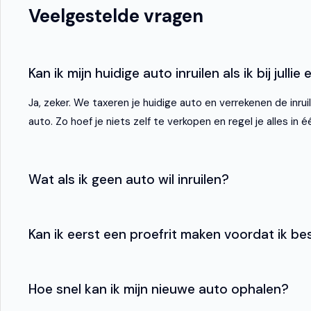
Anti Blokkeer Systeem
Veelgestelde vragen
Anti Blokkeer Systeem (ABS)
Anti Slip Control
Kan ik mijn huidige auto inruilen als ik bij jull
Cruise control
Ja, zeker. We taxeren je huidige auto en verrekenen de inru
Electronic Stability Program
auto. Zo hoef je niets zelf te verkopen en regel je alles in é
Electronic Stability Program (ESP)
Extra getint glas
Wat als ik geen auto wil inruilen?
Parkeersensor achter
Parkeersensor voor
Kan ik eerst een proefrit maken voordat ik bes
Regensensor
Start/stop systeem
Hoe snel kan ik mijn nieuwe auto ophalen?
Startblokkering