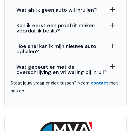
Airbag(s) side voor
Wat als ik geen auto wil inruilen?
Airbag bestuurder
Kan ik eerst een proefrit maken
voordat ik beslis?
Airbag passagier
Anti Blokkeer Systeem
Hoe snel kan ik mijn nieuwe auto
ophalen?
Anti Blokkeer Systeem (ABS)
Anti Slip Control
Wat gebeurt er met de
overschrijving en vrijwaring bij inruil?
Cruise control
Staat jouw vraag er niet tussen? Neem
contact
met
Electronic Stability Program
ons op.
Electronic Stability Program (ESP)
Extra getint glas
Parkeersensor achter
Regensensor