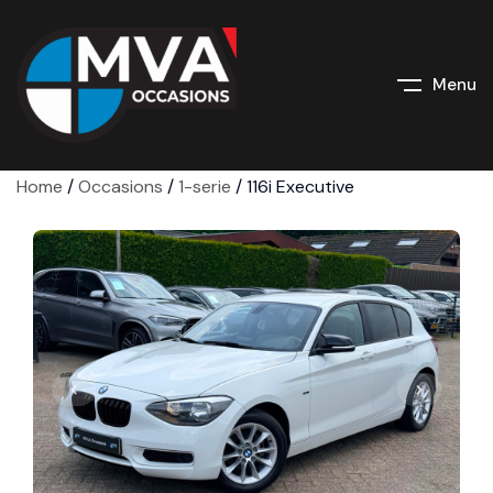
Menu
Home
/
Occasions
/
1-serie
/
116i Executive