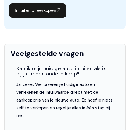
Buitenspiegels verwarmbaar
Inruilen of verkopen
Buitentemperatuurmeter
Centrale deurvergrendeling met afstandsbediening
Dimlichten automatisch
Halogeen mistlampen
Veelgestelde vragen
Metallic lak
Kan ik mijn huidige auto inruilen als ik
Ruitensproeiers verwarmbaar
bij jullie een andere koop?
Trekhaak met afneembare kogel
Ja, zeker. We taxeren je huidige auto en
Wis-/was installatie voor koplampen
verrekenen de inruilwaarde direct met de
aankoopprijs van je nieuwe auto. Zo hoef je niets
Veiligheid
zelf te verkopen en regel je alles in één stap bij
ons.
Airbag(s) hoofd achter
Airbag(s) hoofd voor