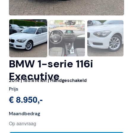
BMW 1-serie 116i
Executive
2014 | 185.614 km | Handgeschakeld
Prijs
€ 8.950,-
Maandbedrag
Op aanvraag