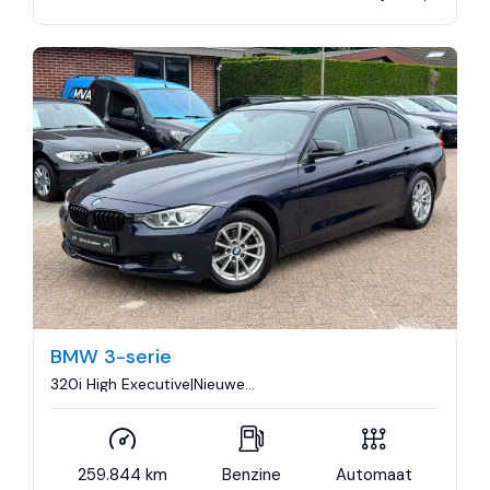
BMW 3-serie
320i High Executive|Nieuwe
Ketting|Trekhaak|Navigatie|Sport|Xenon|Cruise
control|Airco..
259.844 km
Benzine
Automaat