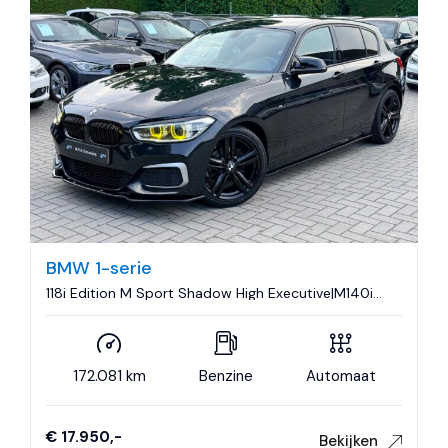
BMW 1-serie
118i Edition M Sport Shadow High Executive|M140i
Look|Nieuwe Turbo|Leder|Climate control|Cruise
control|Navigatie..
172.081 km
Benzine
Automaat
€ 17.950,-
Bekijken