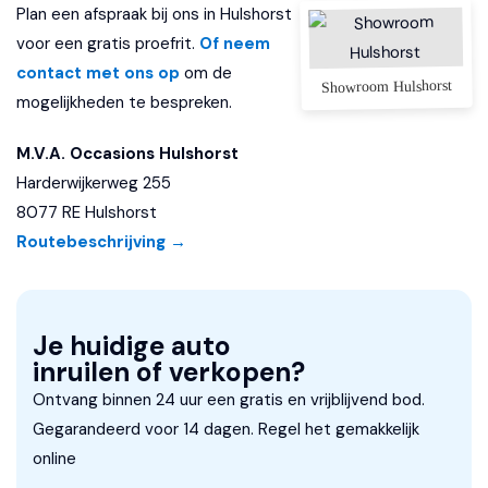
Plan een afspraak bij ons in Hulshorst
Lendesteunen (verstelbaar)
voor een gratis proefrit.
Of neem
contact met ons op
Multimedia-voorbereiding
om de
Showroom Hulshorst
mogelijkheden te bespreken.
Navigatie-systeem full map
M.V.A. Occasions Hulshorst
Radio CD-speler
Harderwijkerweg 255
Sportstuur
8077 RE Hulshorst
Stuurwiel multifunctioneel
Routebeschrijving →
Exterieur
"Lichtmetalen velgen 16"""
Je huidige auto
inruilen of verkopen?
Bi-xenon koplampen
Ontvang binnen 24 uur een gratis en vrijblijvend bod.
Buitenspiegels elektrisch verstelbaar
Gegarandeerd voor 14 dagen. Regel het gemakkelijk
Buitenspiegels inklapbaar
online