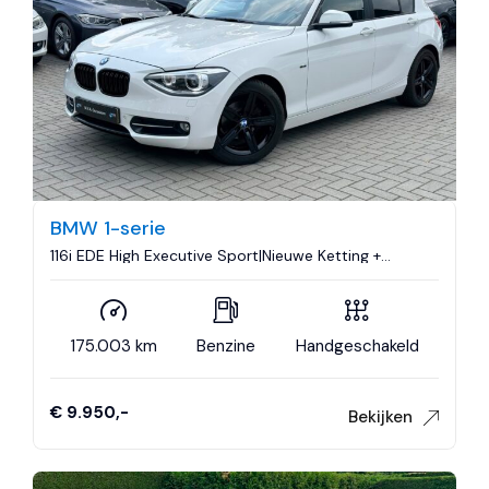
BMW 1-serie
116i EDE High Executive Sport|Nieuwe Ketting +
Klepseals|Dakje|Leder|Climate control|Cruise
control|Nette staat..
175.003 km
Benzine
Handgeschakeld
€ 9.950,-
Bekijken