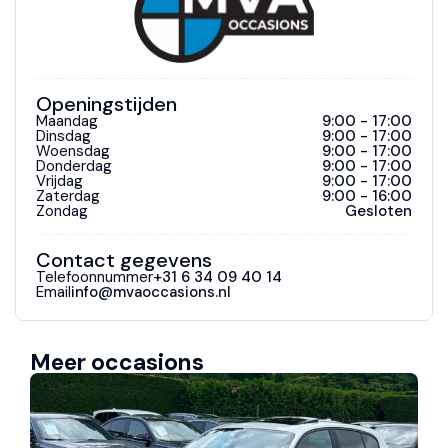
Start/stop systeem
Startblokkering
Openingstijden
Tractie Controle Systeem (TCS)
Maandag
9:00 - 17:00
Dinsdag
9:00 - 17:00
Woensdag
9:00 - 17:00
Overig
Donderdag
9:00 - 17:00
Vrijdag
9:00 - 17:00
Zaterdag
9:00 - 16:00
"Lichtmetalen velgen 16"""
Zondag
Gesloten
Armsteun voor
Contact gegevens
Lederen/stoffen bekleding
Telefoonnummer
+31 6 34 09 40 14
Email
info@mvaoccasions.nl
Urban-Line
Meer occasions