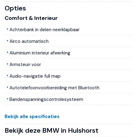
Opties
Comfort & Interieur
Achterbank in delen neerklapbaar
Airco automatisch
Aluminium interieur afwerking
Armsteun voor
Audio-navigatie full map
Autotelefoonvoorbereiding met Bluetooth
Bandenspanningscontrolesysteem
Boordcomputer
Bekijk alle specificaties
Lederen/stoffen bekleding
Bekijk deze BMW in Hulshorst
Lederen stuurwiel