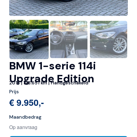
BMW 1-serie 114i
Upgrade Edition
2013 | 123.651 km | Handgeschakeld
Prijs
€ 9.950,-
Maandbedrag
Op aanvraag