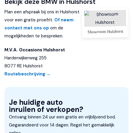
Bekijk deze BMW in Hulshorst
Lendesteunen (verstelbaar)
Plan een afspraak bij ons in Hulshorst
Multimedia-voorbereiding
voor een gratis proefrit.
Of neem
contact met ons op
Navigatie-systeem full map
om de
Showroom Hulshorst
mogelijkheden te bespreken.
Radio CD-speler
M.V.A. Occasions Hulshorst
Sportstuur
Harderwijkerweg 255
Stuurwiel multifunctioneel
8077 RE Hulshorst
Routebeschrijving →
Exterieur
Bi-xenon koplampen
Buitenspiegels elektrisch verstelbaar
Je huidige auto
inruilen of verkopen?
Buitenspiegels inklapbaar
Ontvang binnen 24 uur een gratis en vrijblijvend bod.
Buitenspiegels verwarmbaar
Gegarandeerd voor 14 dagen. Regel het gemakkelijk
Buitentemperatuurmeter
online