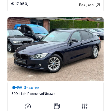
€ 17.950,-
Bekijken
BMW 3-serie
320i High Executive|Nieuwe
Ketting|Trekhaak|Navigatie|Sport|Xenon|Cruise
control|Airco..