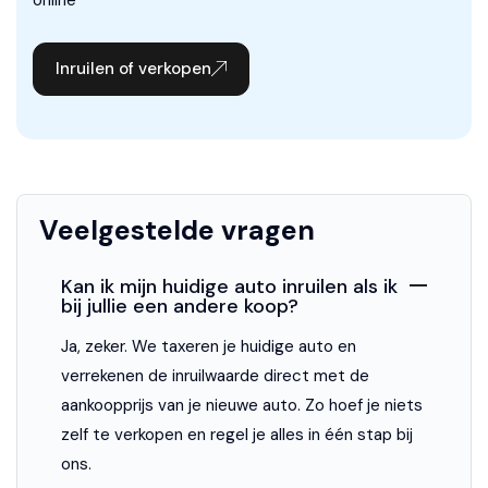
Centrale deurvergrendeling met afstandsbediening
Inruilen of verkopen
Halogeen mistlampen
Metallic lak
Ruitensproeiers verwarmbaar
Wis-/was installatie voor koplampen
Veelgestelde vragen
Veiligheid
Kan ik mijn huidige auto inruilen als ik
Airbag(s) hoofd achter
bij jullie een andere koop?
Airbag(s) hoofd voor
Ja, zeker. We taxeren je huidige auto en
verrekenen de inruilwaarde direct met de
Airbag(s) side voor
aankoopprijs van je nieuwe auto. Zo hoef je niets
Airbag bestuurder
zelf te verkopen en regel je alles in één stap bij
ons.
Airbag passagier