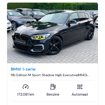
BMW 1-serie
118i Edition M Sport Shadow High Executive|M140i
Look|Nieuwe Turbo|Leder|Climate control|Cruise
control|Navigatie..
172.081 km
Benzine
Automaat