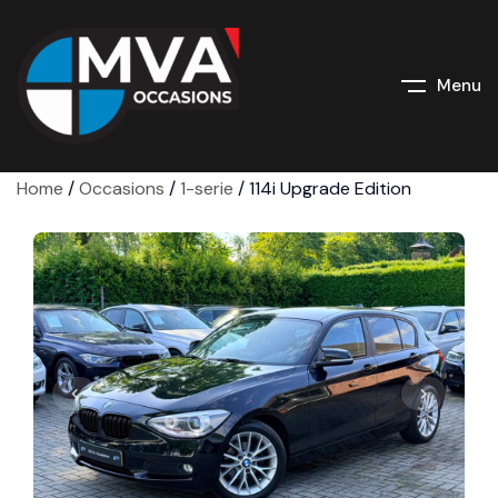
Menu
Home
/
Occasions
/
1-serie
/
114i Upgrade Edition