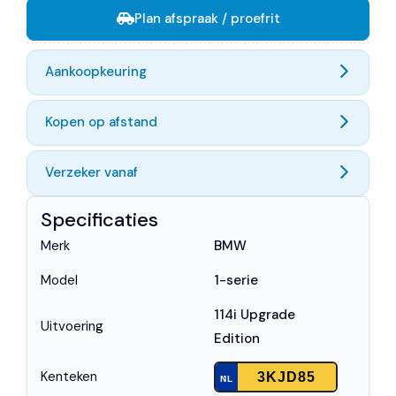
Plan afspraak / proefrit
Aankoopkeuring
Kopen op afstand
Verzeker vanaf
Specificaties
Merk
BMW
Model
1-serie
114i Upgrade
Uitvoering
Edition
Kenteken
3KJD85
NL