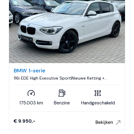
BMW 1-serie
116i EDE High Executive Sport|Nieuwe Ketting +
Klepseals|Dakje|Leder|Climate control|Cruise
control|Nette staat..
175.003 km
Benzine
Handgeschakeld
€ 9.950,-
Bekijken