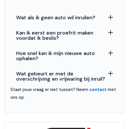
Anti Blokkeer Systeem
Anti Blokkeer Systeem (ABS)
Wat als ik geen auto wil inruilen?
Anti Slip Control
Kan ik eerst een proefrit maken
voordat ik beslis?
Cruise control
Electronic Stability Program
Hoe snel kan ik mijn nieuwe auto
ophalen?
Electronic Stability Program (ESP)
Extra getint glas
Wat gebeurt er met de
overschrijving en vrijwaring bij inruil?
Parkeersensor achter
Staat jouw vraag er niet tussen? Neem
contact
met
Regensensor
ons op.
Start/stop systeem
Startblokkering
Tractie Controle Systeem (TCS)