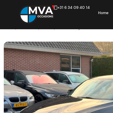
+31 6 34 09 40 14
Home
Home
/
Occasions
/
1-serie
/
114i EDE Corporate Lease Edit