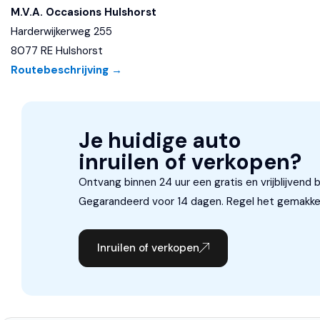
M.V.A. Occasions Hulshorst
Sportstuur
Harderwijkerweg 255
Stuurwiel multifunctioneel
8077 RE Hulshorst
Routebeschrijving →
Veiligheid
Airbag(s) hoofd achter
Airbag(s) hoofd voor
Je huidige auto
inruilen of verkopen?
Airbag(s) side voor
Ontvang binnen 24 uur een gratis en vrijblijvend 
Airbag bestuurder
Gegarandeerd voor 14 dagen. Regel het gemakkeli
Airbag passagier
Anti Blokkeer Systeem
Inruilen of verkopen
Anti Blokkeer Systeem (ABS)
Anti Slip Control