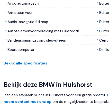
Airco automatisch
Buite
Armsteun voor
Buite
Audio-navigatie full map
Buite
Autotelefoonvoorbereiding met Bluetooth
Buit
Bandenspanningscontrolesysteem
Centr
Boordcomputer
Dimli
Lederen stuurwiel
Halog
Bekijk alle specificaties
Lendesteunen (verstelbaar)
Metall
Multimedia-voorbereiding
Ruite
Bekijk deze BMW in Hulshorst
Navigatie-systeem full map
Sport
Plan een afspraak bij ons in Hulshorst voor een gratis proefrit.
Radio CD-speler
neem contact met ons op
om de mogelijkheden te bespreke
Sportstoelen