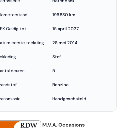
arrosserie
Hatchback
ilometerstand
196.830 km
PK Geldig tot
15 april 2027
atum eerste toelating
28 mei 2014
ekleding
Stof
antal deuren
5
randstof
Benzine
ransmissie
Handgeschakeld
M.V.A. Occasions