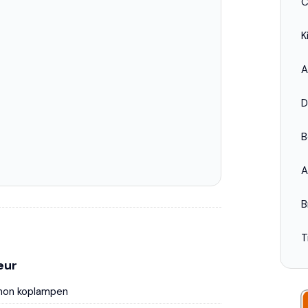
C
K
A
D
B
A
B
T
eur
non koplampen