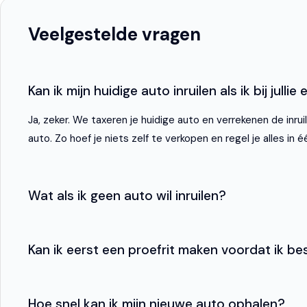
Cruise control
Electronic Stability Program
Veelgestelde vragen
Electronic Stability Program (ESP)
Extra getint glas
Kan ik mijn huidige auto inruilen als ik bij jull
Parkeersensor achter
Ja, zeker. We taxeren je huidige auto en verrekenen de inru
Regensensor
auto. Zo hoef je niets zelf te verkopen en regel je alles in é
Start/stop systeem
Startblokkering
Wat als ik geen auto wil inruilen?
Tractie Controle Systeem (TCS)
Kan ik eerst een proefrit maken voordat ik bes
Hoe snel kan ik mijn nieuwe auto ophalen?