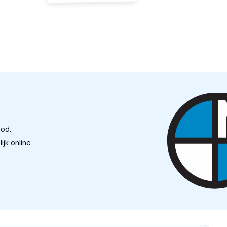
bod.
jk online