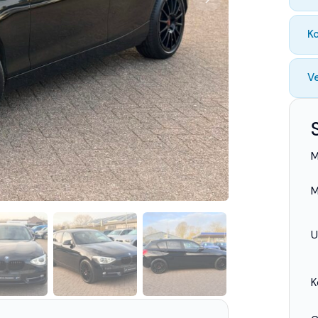
K
Ve
M
M
U
K