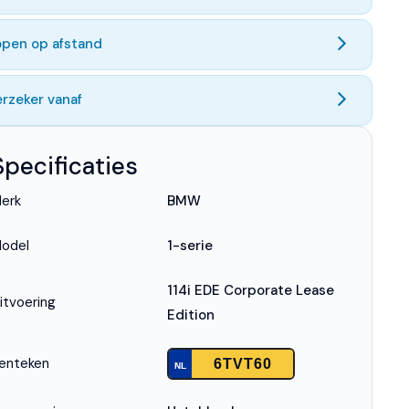
open op afstand
rzeker vanaf
Specificaties
erk
BMW
odel
1-serie
114i EDE Corporate Lease
itvoering
Edition
enteken
6TVT60
NL