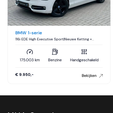
BMW 1-serie
116i EDE High Executive Sport|Nieuwe Ketting +
Klepseals|Dakje|Leder|Climate control|Cruise
control|Nette staat..
175.003 km
Benzine
Handgeschakeld
€ 9.950,-
Bekijken