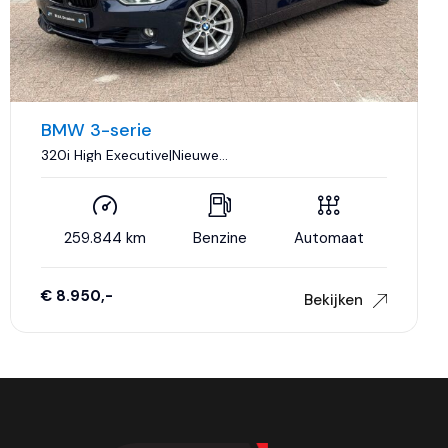
BMW 3-serie
320i High Executive|Nieuwe
Ketting|Trekhaak|Navigatie|Sport|Xenon|Cruise
control|Airco..
259.844 km
Benzine
Automaat
€ 8.950,-
Bekijken