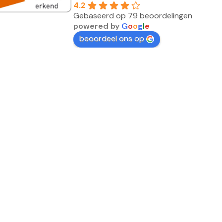
4.2
Gebaseerd op 79 beoordelingen
powered by
G
o
o
g
l
e
beoordeel ons op