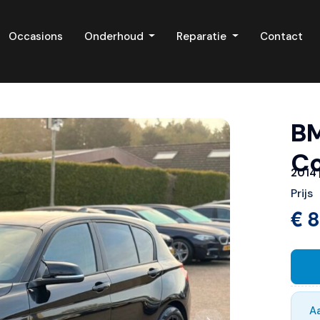
Occasions
Onderhoud
Reparatie
Contact
ion
BM
Co
2014 
Prijs
€ 8
A