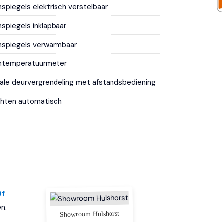
nspiegels elektrisch verstelbaar
nspiegels inklapbaar
nspiegels verwarmbaar
entemperatuurmeter
ale deurvergrendeling met afstandsbediening
chten automatisch
een mistlampen
ic lak
nsproeiers verwarmbaar
onderstel
Of
n.
Showroom Hulshorst