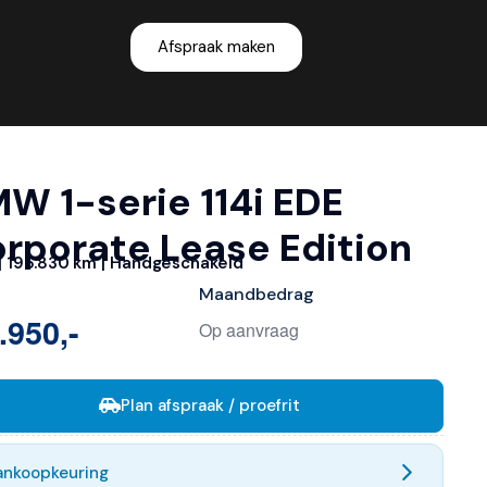
Afspraak maken
W 1-serie 114i EDE
rporate Lease Edition
| 196.830 km | Handgeschakeld
Maandbedrag
.950,-
Op aanvraag
Plan afspraak / proefrit
ankoopkeuring