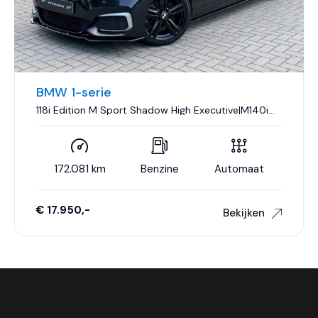
BMW 1-serie
118i Edition M Sport Shadow High Executive|M140i
Look|Nieuwe Turbo|Leder|Climate control|Cruise
control|Navigatie..
172.081 km
Benzine
Automaat
€ 17.950,-
Bekijken